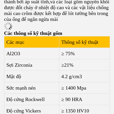
thành bởi áp suất tĩnh,và các loại gốm nguyên khối
được đốt cháy ở nhiệt độ cao và các vật liệu chống
mài cao crôm được kết hợp để lót tường bên trong
của ống để ngăn ngừa mài
Các thông số kỹ thuật gốm
Các mục
Thông số kỹ thuật
Al2O3
≥ 75%
Sợi Zirconia
≥21%
Mật độ
4.2 g/cm3
Sức mạnh nén
≥ 1400 Mpa
Độ cứng Rockwell
≥ 90 HRA
Độ cứng Vickers
≥ 1350 HV10