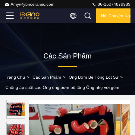
Amy@ybnceramic.com
86-15074879989
Nói Chuyện Ngay
Các Sản Phẩm
Trang Chủ
>
Các Sản Phẩm
>
Ống Bơm Bê Tông Lót Sứ
>
Chống áp suất cao Ống ống bơm bê tông Ống nhẹ với gốm