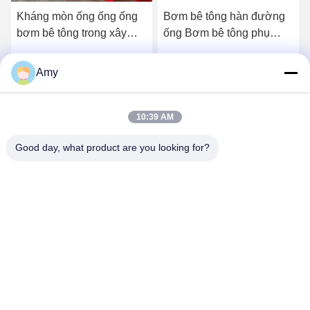
Kháng mòn ống ống ống
Bơm bê tông hàn đường
bơm bê tông trong xây
ống Bơm bê tông phụ
dựng hiện đại
tùng
Amy
Nói Chuyện Ngay.
Nói Chuyện Ngay.
10:39 AM
Good day, what product are you looking for?
Hunan Yibeinuo New Material Co., Ltd.
Amy@ybnceramic.com
86-15074879989
Số 2, đường Qingyuan Nam, Công viên công nghiệp
Langli, quận Changsha, tỉnh Hunan