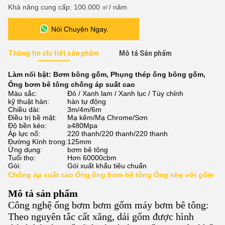
Khả năng cung cấp: 100.000 ㎡/ năm
Nói Chuyện Ngay.
Thông tin chi tiết sản phẩm
Mô tả Sản phẩm
Làm nổi bật:
Bơm bông gốm
,
Phụng thép ống bông gốm
,
Ống bơm bê tông chống áp suất cao
Màu sắc:
Đỏ / Xanh lam / Xanh lục / Tùy chỉnh
kỹ thuật hàn:
hàn tự động
Chiều dài:
3m/4m/6m
Điều trị bề mặt:
Mạ kẽm/Mạ Chrome/Sơn
Độ bền kéo:
≥480Mpa
Áp lực nổ:
220 thanh/220 thanh/220 thanh
Đường Kính trong:
125mm
Ứng dụng:
bơm bê tông
Tuổi thọ:
Hơn 60000cbm
Gói:
Gói xuất khẩu tiêu chuẩn
Chống áp suất cao Ống ống bơm bê tông Ống nhẹ với gốm
Mô tả sản phẩm
Công nghệ ống bơm bơm gốm máy bơm bê tông:
Theo nguyên tắc cất xăng, dải gốm được hình