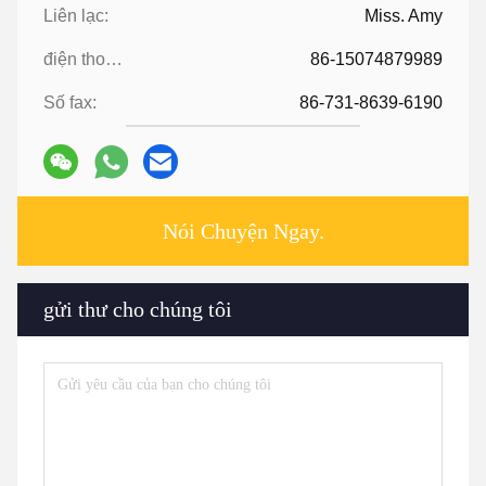
Liên lạc:
Miss. Amy
điện thoại:
86-15074879989
Số fax:
86-731-8639-6190
Nói Chuyện Ngay.
gửi thư cho chúng tôi